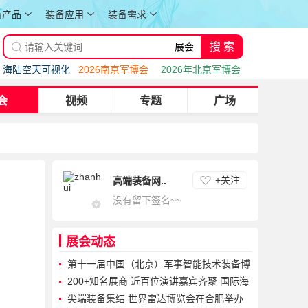
备产品
装备应用
装备需求
海陆空天可视化
2026南京军博会
2026年北京军博会
会
视频
专题
广场
+关注
高端装备网..
没有留下签名~~
展会动态
第十一届中国（北京）军事智能技术装备博
览会在京开幕
200+知名展商 近百位演讲嘉宾齐聚 国际海
洋科技盛会将于10月上海启幕
尖端装备集结 世界雷达博览会在合肥举办