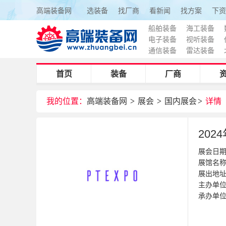
高端装备网
选装备
找厂商
看新闻
找方案
下资
船舶装备
海工装备
电子装备
视听装备
通信装备
雷达装备
首页
装备
厂商
我的位置：
高端装备网
>
展会
>
国内展会
>
详情
20
展会日期：2
展馆名
展出地
主办单
承办单