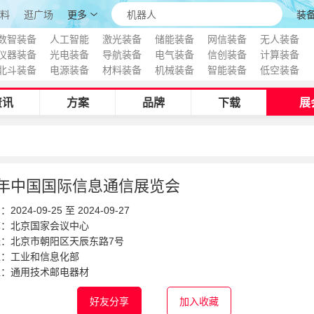
更多
装
料
逛广场
数智装备
人工智能
激光装备
储能装备
网信装备
无人装备
仪器装备
光电装备
导航装备
电气装备
信创装备
计算装备
北斗装备
电源装备
材料装备
机械装备
智能装备
低空装备
资讯
方案
品牌
下载
展
24年中国国际信息通信展览会
024-09-25 至 2024-09-27
称：北京国家会议中心
址：
北京市朝阳区天辰东路7号
位：工业和信息化部
位：通用技术邮电器材
好友分享
加入收藏