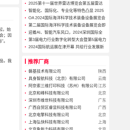
2025第十一届世界雷达博览会第五届雷达
未来大会在合肥召开
智能化、国际化、专业化等特色凸显 2025
珠海国际海洋智能科技展览会圆满闭幕
OA 2024国际海洋科学技术装备设备展览会
在上海圆满闭幕
第二届国际海洋科学技术装备设备展览会即
年起，始
将开幕 参观参会报名进行中
迎着AI、智能汽车风口，2024深圳国际全
会；因
触与显示展关于产业发展的新思考
第3届电力行业数字化转型大会暨第5届电力
标”。
人工智能大会即将召开
2024国际航运展在津开幕 共绘行业发展新
图景
潮品，我
推荐厂商
磐基技术有限公司
陕西
具身智航科技（北京）有限公司
云南
阿奈索三维打印科技（苏州）有限公司
江苏
北京和峰科技有限公司
北京
深圳市维世科技有限公司
广东
广西自贸区睿显科技有限公司
广西
北京电擎科技有限公司
北京
上海弘快科技有限公司
上海
北京象新力科技有限公司
北京