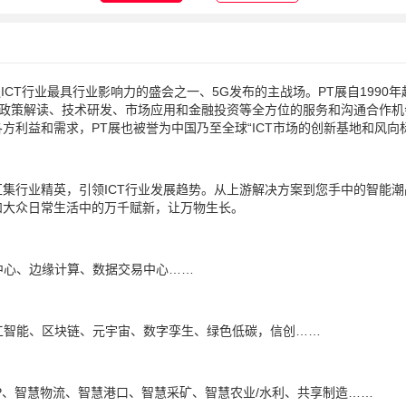
，是泛ICT行业最具行业影响力的盛会之一、5G发布的主战场。PT展自1990
提供政策解读、技术研发、市场应用和金融投资等全方位的服务和沟通合作机
方利益和需求，PT展也被誉为中国乃至全球“ICT市场的创新基地和风向
技，汇集行业精英，引领ICT行业发展趋势。从上游解决方案到您手中的智能
和大众日常生活中的万千赋新，让万物生长。
据中心、边缘计算、数据交易中心……
工智能、区块链、元宇宙、数字孪生、绿色低碳，信创……
APP、智慧物流、智慧港口、智慧采矿、智慧农业/水利、共享制造……